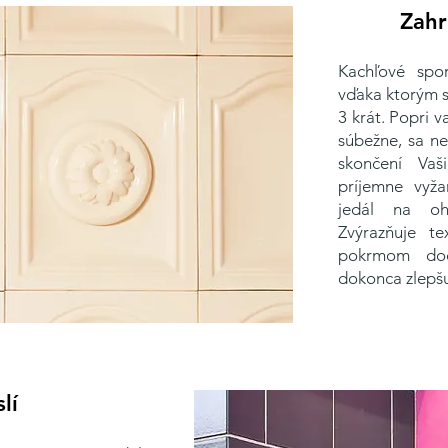
Zahr
Kachľové spo
vďaka ktorým s
3 krát. Popri 
súbežne, sa n
skončení Vaši
príjemne vyža
jedál na oh
Zvýrazňuje te
pokrmom dod
dokonca zlepšu
lí