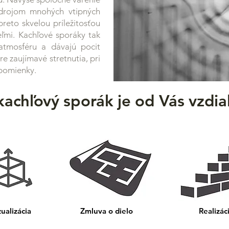
zdrojom mnohých vtipných
preto skvelou príležitosťou
eľmi. Kachľové sporáky tak
 atmosféru a dávajú pocit
re zaujímavé stretnutia, pri
spomienky.
achľový sporák je od Vás vzdial
ualizácia
Zmluva o dielo
Realizác