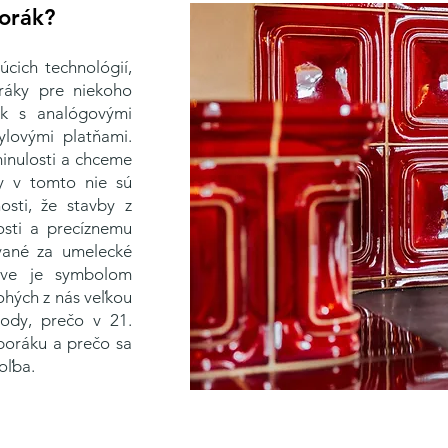
rák?​​
úcich technológií,
ráky pre niekoho
k s analógovými
ylovými platňami.
minulosti a chceme
ky v tomto nie sú
sti, že stavby z
osti a precíznemu
vané za umelecké
eve je symbolom
ohých z nás veľkou
vody, prečo v 21.
poráku a prečo sa
a.​​​