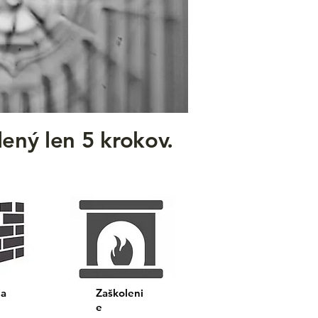
ený len 5 krokov.
ia
Zaškoleni
e