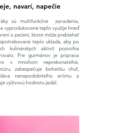
eje, navarí, napečie
ráky sú multifunkčné zariadenia,
a vyprodukované teplo využije hneď
varení a pečení, ktoré môže prebiehať
espotrebované teplo ukladá, aby po
ch kulinárskych aktivít pozvoľna
rovalo. Pre gurmánov je príprava
ni v mnohom neprekonateľná.
xtúru, zabezpečuje bohatšiu chuť,
áva nenapodobiteľnú arómu a
je výživovú hodnotu jedál.