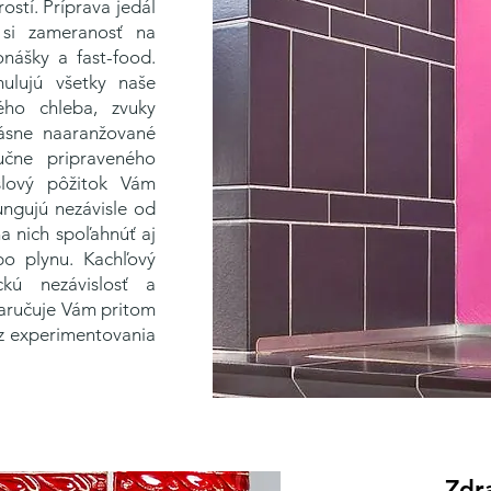
stí. Príprava jedál
 si zameranosť na
nášky a fast-food.
ulujú všetky naše
ého chleba, zvuky
ásne naaranžované
učne pripraveného
slový pôžitok Vám
ungujú nezávisle od
a nich spoľahnúť aj
bo plynu. Kachľový
kú nezávislosť a
Zaručuje Vám pritom
 z experimentovania
Zdra