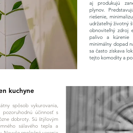
aj produkujú zan
plynov. Predstavu
riešenie, minimali
udržateľný životný š
obnoviteľný zdroj 
palivo a kúrenie
minimálny dopad na
sa často získava lo
tejto komodity a p
len kuchyne
kátny spôsob vykurovania,
a pozoruhodnú účinnosť s
rôzne dobroty. Sú štýlovým
jemného sálavého tepla a
u. Navyše spoločné varenie