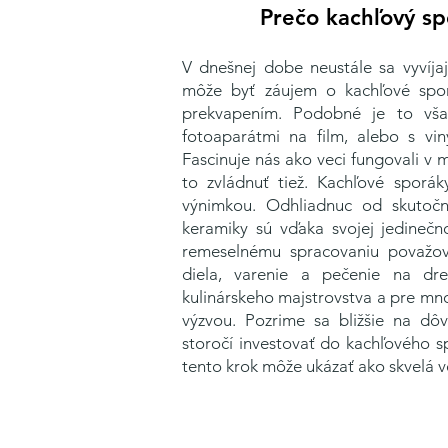
Prečo kachľový spo
V dnešnej dobe neustále sa vyvíjaj
môže byť záujem o kachľové spo
prekvapením.
Podobné je to vša
fotoaparátmi na film, alebo s vin
Fascinuje nás ako veci fungovali v 
to zvládnuť tiež. Kachľové sporá
výnimkou. Odhliadnuc od skutočno
keramiky sú vďaka svojej jedinečn
remeselnému spracovaniu považo
diela, varenie a pečenie na dr
kulinárskeho majstrovstva a pre mn
výzvou. Pozrime sa bližšie na dô
storočí investovať do kachľového s
tento krok môže ukázať ako skvelá voľb