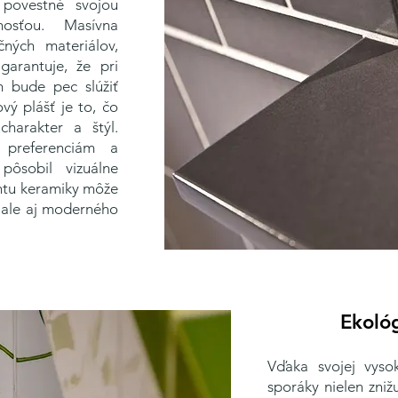
povestné svojou
nosťou. Masívna
čných materiálov,
arantuje, že pri
 bude pec slúžiť
vý plášť je to, čo
harakter a štýl.
preferenciám a
pôsobil vizuálne
ntu keramiky môže
 ale aj moderného
Ekológ
Vďaka svojej vysok
sporáky nielen zniž