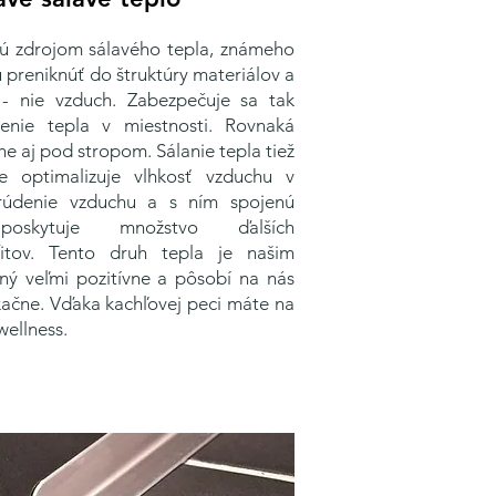
sú zdrojom sálavého tepla, známeho
preniknúť do štruktúry materiálov a
 - nie vzduch. Zabezpečuje sa tak
enie tepla v miestnosti. Rovnaká
he aj pod stropom. Sálanie tepla tiež
e optimalizuje vlhkosť vzduchu v
e prúdenie vzduchu a s ním spojenú
skytuje množstvo ďalších
itov
. Tento druh tepla je našim
ý veľmi pozitívne a pôsobí na nás
xačne. Vďaka kachľovej peci máte na
ellness.