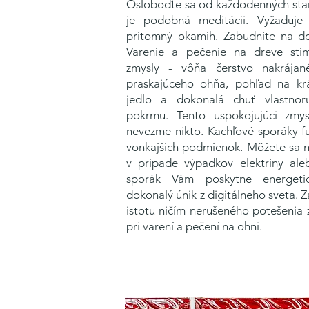
Osloboďte sa od každodenných staro
je podobná meditácii. Vyžaduje
prítomný okamih. Zabudnite na do
Varenie a pečenie na dreve stim
zmysly - vôňa čerstvo nakrájan
praskajúceho ohňa, pohľad na kr
jedlo a dokonalá chuť vlastnor
pokrmu. Tento uspokojujúci zmy
nevezme nikto. Kachľové sporáky f
vonkajších podmienok. Môžete sa n
v prípade výpadkov elektriny ale
sporák Vám poskytne energetic
dokonalý únik z digitálneho sveta. 
istotu ničím nerušeného potešenia
pri varení a pečení na ohni.