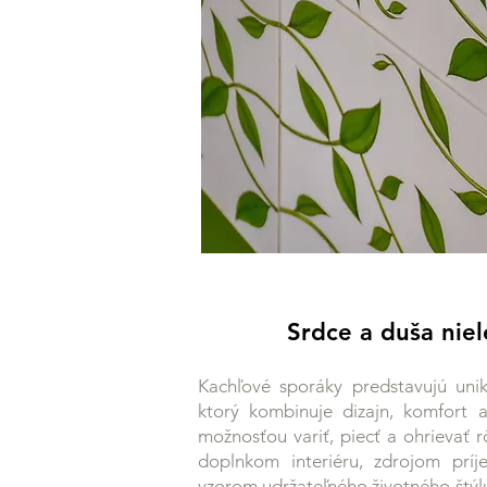
Srdce a duša nie
Kachľové sporáky predstavujú uni
ktorý kombinuje dizajn, komfort 
možnosťou variť, piecť a ohrievať 
doplnkom interiéru, zdrojom prí
vzorom udržateľného životného štýl