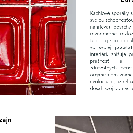
Kachľové sporáky 
svojou schopnosťou 
nahrievať povrchy
rovnomerné rozlož
teplota je pri podla
vo svojej podstat
interiéri, znižuj
prašnosť a po
zdravotných
benef
organizmom vníman
uvoľňujúco, až rela
dosah svoj domáci w
zajn