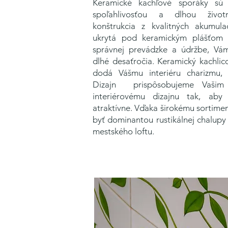
Keramické kachľové sporáky sú 
spoľahlivosťou a dlhou život
konštrukcia z kvalitných akumula
ukrytá pod keramickým plášťom g
správnej prevádzke a údržbe, Vám
dlhé desaťročia. Keramický kachlico
dodá Vášmu interiéru charizmu, c
Dizajn prispôsobujeme Vašim 
interiérovému dizajnu tak, aby 
atraktívne. Vďaka širokému sortime
byť dominantou rustikálnej chalupy
mestského loftu.