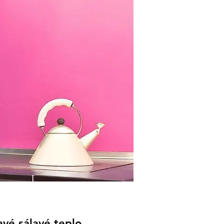
vé sálavé teplo​