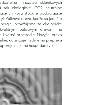
edbateľné množstvá skleníkových
jú tak ekologické, CO2 neutrálne
zujúce uhlíkovú stopu a podporujúce
týl. Palivové drevo, keďže sa jedná o
energie, považujeme za ekologické
 kvalitným palivovým
drevom
má
 životné prostredie. Navyše, drevo
kálne, čo znižuje nadmernú prepravu
odporuje miestne hospodárstvo.