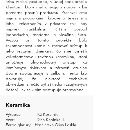
krbu vznikal postupne, v úzkej spolupráci s
klientom, ktorý mal o svojom novom krbe
pomerne presnú predstavu. Pracovali sme
najmä s proporciami krbového telesa a s
jeho umiestnením v priestore tak, aby
napriek rustikálnym črtám pôsobil
jednoducho, moderne a vizuálne čisto.
Výzvou pri tomto projekte bolo
zakomponovať komín a zachovať prístup k
jeho revíznym dvierkam, čo sme vyriešili
veľkoformátovou revíznou keramikou, ktorá
umožňuje plnohodnotný prístup ku
komínovým dvierkam a zároveň vizuálne
dobre spolupracuje s celkom. Tento krb
dokazuje, že niektoré technické
obmedzenia môžu byť základom zaujímavých
riešení - ak sa k nim pristupuje premyslene.
Keramika
Výrobca:
HQ Keramik
Vzor:
Dlhá Kaplnka II.
Farba glazúry: Hrnčiarska Oliva Lesklá