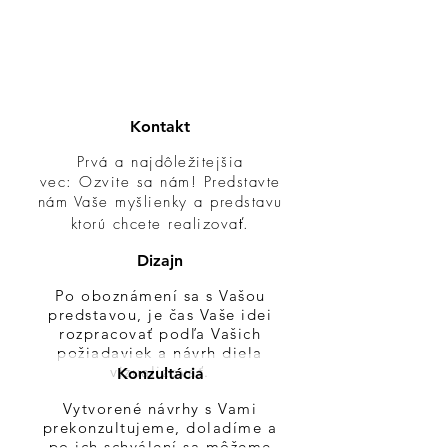
Kontakt
Prvá a najdôležitejšia
vec: Ozvite sa nám! Predstavte
nám Vaše myšlienky a predstavu
ktorú chcete realizovať.
Dizajn
Po oboznámení sa s Vašou
predstavou, je čas Vaše idei
rozpracovať podľa Vašich
požiadaviek a návrh diela
vizualizovať.
Konzultácia
Vytvorené návrhy s Vami
prekonzultujeme, doladíme a
po ich schválení sa môžeme