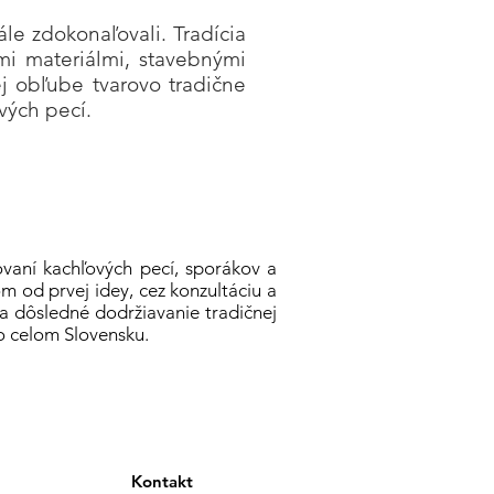
ále zdokonaľovali. Tradícia
tými materiálmi, stavebnými
j obľube tvarovo tradične
vých pecí.
ovaní kachľových pecí, sporákov a
m od prvej idey, cez konzultáciu a
e a dôsledné dodržiavanie tradičnej
o celom Slovensku.
Kontakt