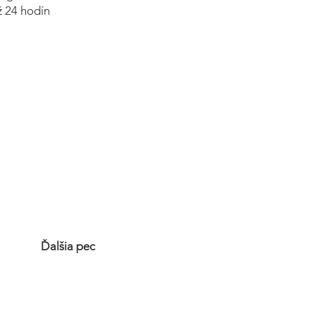
ž 24 hodín
Ďalšia pec