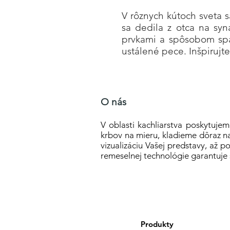
V rôznych kútoch sveta sa
sa dedila z otca na syna
prvkami a spôsobom spa
ustálené pece. Inšpirujt
O nás
V oblasti kachliarstva poskytujem
krbov na mieru, kladieme dôraz na
vizualizáciu Vašej predstavy, až p
remeselnej technológie garantuje 
Produkty