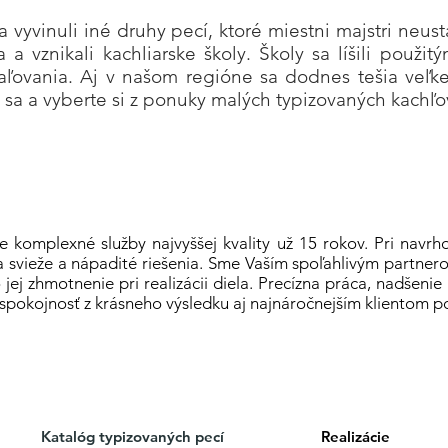
 vyvinuli iné druhy pecí, ktoré miestni majstri neust
 a vznikali kachliarske školy. Školy sa líšili použi
ľovania. Aj v našom regióne sa dodnes tešia veľke
e sa a vyberte si z ponuky malých typizovaných kachľo
e komplexné služby najvyššej kvality už 15 rokov. Pri navrh
 svieže a nápadité riešenia. Sme Vaším spoľahlivým partnero
o jej zhmotnenie pri realizácii diela. Precízna práca, nadšeni
spokojnosť z krásneho výsledku aj najnáročnejším klientom p
Katalóg typizovaných pecí
Realizácie