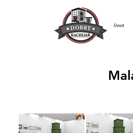
Úvod
Mal