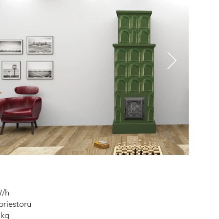
W/h
priestoru
 kg