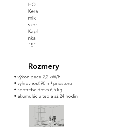
HQ
Kera
mik
vzor
Kapl
nka
"S"
Rozmery
• výkon pece 2,2 kW/h
• výhrevnosť 90 m³ priestoru
• spotreba dreva 6,5 kg
• akumuláciu tepla až 24 hodín