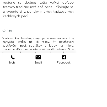
regióne sa dodnes tešia veľkej obľube
tvarovo tradične ustálené pece. Inšpirujte sa
a vyberte si z ponuky malých typizovaných
kachľových pecí.
O nás
V oblasti kachliarstva poskytujeme komplexné služby
najvyššej kvality už 15 rokov. Pri navrhovaní
kachľových pecí, sporákov a krbov na mieru,
kladieme dôraz na svieže a nápadité riešenia. Sme
Vaším spoľahlivým partnerom od prvej idey, cez
konzultáciu a vizualizáciu Vašej predstavy, až po jej
zhmotnenie pri realizácii diela. Precízna práca,
Mobil
Email
Facebook
nadšenie a dôsledné dodržiavanie tradičnej
remeselnej technológie garantuje spokojnosť z
krásneho výsledku aj najnáročnejším klientom po
celom Slovensku.
Produkty
Akumulačné pece
Kachľové sporáky
Otvorené ohniská
Krby
Zážitková kuchyňa