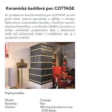
Keramická kachľová pec COTTAGE
Pri pohľade na ikonickú kachľovú pec COTTAGE sa nám
pred očami vynoria spomienky a zážitky z chalupy.
Dekoratívna ornamentálna korunka s florálnym vzorom,
doplnená keramikou s moderným hladkým povrchom a
bielym omietaným podstavcom, však v skutočnosti
môže byť umiestnená nielen v rustikálnom, ale aj v
modernom interiéri.
Popis produktu
Model:
Cottage
Keramika: Flair
Glazúra: 960 Tmavá bridlicovo sivá
2190 Šafrán