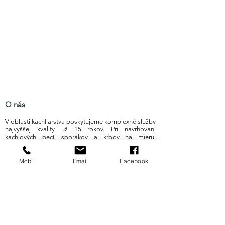
O nás
V oblasti kachliarstva poskytujeme komplexné služby
najvyššej kvality už 15 rokov. Pri navrhovaní
kachľových pecí, sporákov a krbov na mieru,
kladieme dôraz na svieže a nápadité riešenia. Sme
Vaším spoľahlivým partnerom od prvej idey, cez
konzultáciu a vizualizáciu Vašej predstavy, až po jej
Mobil
Email
Facebook
zhmotnenie pri realizácii diela. Precízna práca,
nadšenie a dôsledné dodržiavanie tradičnej
remeselnej technológie garantuje spokojnosť z
krásneho výsledku aj najnáročnejším klientom po
celom Slovensku.
Produkty