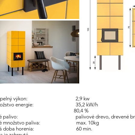
tý tepelný výkon: 2,9 kw
žstvo energie:
35,2 kW/h
nnosť: 80,4 %
ané palivo: palivové drevo, drevené bri
ané množstvo paliva: max. 10kg
aná doba horenia: 60 min.
a je zahrnutá