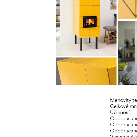
Menovi
Celkové mno
Úči
Odporúč
Odporúč
Odporúč
V cene balík