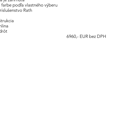
 farbe podľa vlastného výberu
íslušenstvo Rath
trukcia
hlina
drôt
: 6960,- EUR bez DPH​