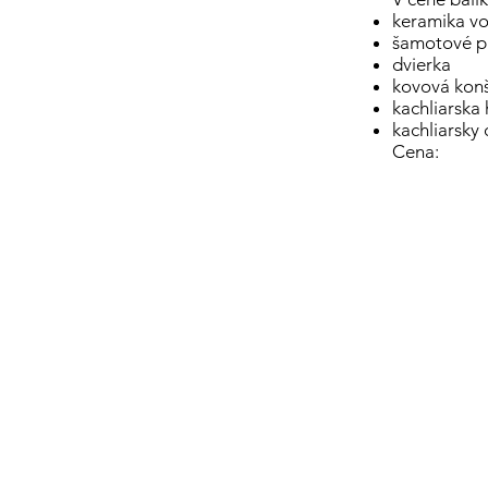
keramika vo
šamotové pr
dvierka
kovová konš
kachliarska 
kachliarsky 
Cena