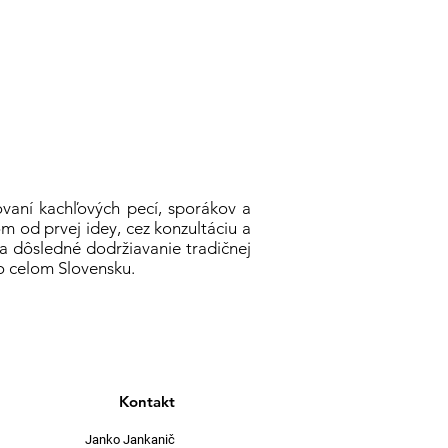
ovaní kachľových pecí, sporákov a
m od prvej idey, cez konzultáciu a
e a dôsledné dodržiavanie tradičnej
o celom Slovensku.
Kontakt
Janko Jankanič