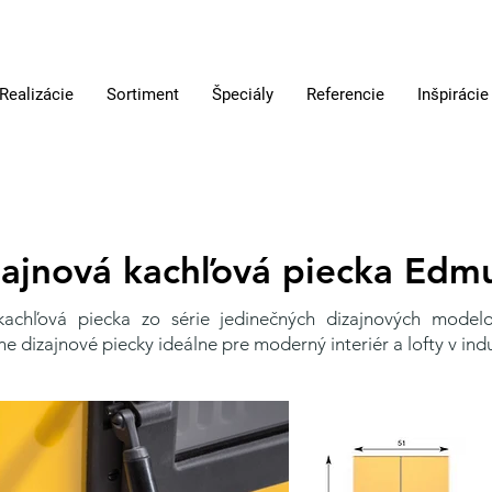
Realizácie
Sortiment
Špeciály
Referencie
Inšpirácie
zajnová kachľová piecka Edm
achľová piecka zo série jedinečných dizajnových modelo
e dizajnové piecky ideálne pre moderný interiér a lofty v ind