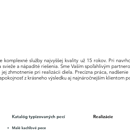
e komplexné služby najvyššej kvality už 15 rokov. Pri navrh
 svieže a nápadité riešenia. Sme Vaším spoľahlivým partnero
o jej zhmotnenie pri realizácii diela. Precízna práca, nadšeni
spokojnosť z krásneho výsledku aj najnáročnejším klientom p
Katalóg typizovaných pecí
Realizácie
Malé kachľové pece